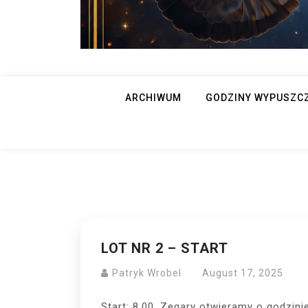
ARCHIWUM
GODZINY WYPUSZC
LOT NR 2 – START
Patryk Wrobel
August 17, 2025
Start: 8.00. Zegary otwieramy o godzinie