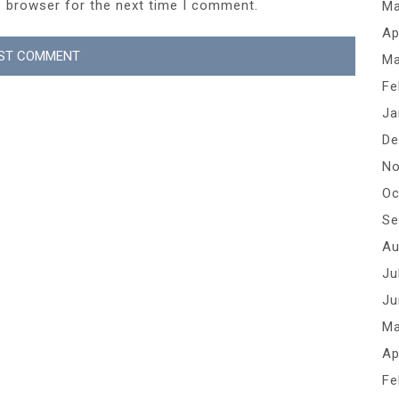
s browser for the next time I comment.
Ma
Ap
Ma
Fe
Ja
De
No
Oc
Se
Au
Ju
Ju
Ma
Ap
Fe