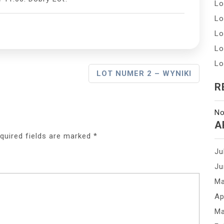
Lo
Lo
Lo
Lo
Lo
LOT NUMER 2 – WYNIKI
R
No
A
quired fields are marked
*
Ju
Ju
Ma
Ap
Ma