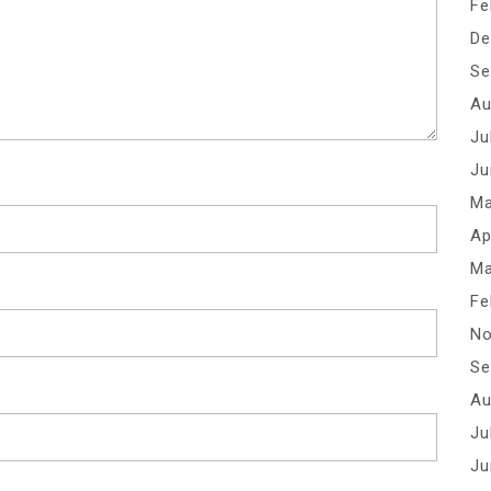
Fe
De
Se
Au
Ju
Ju
Ma
Ap
Ma
Fe
No
Se
Au
Ju
Ju