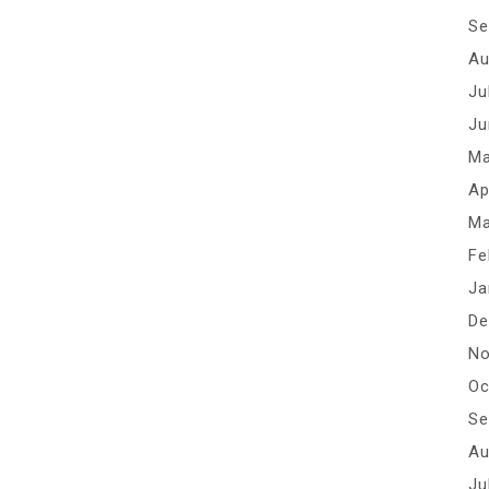
Se
Au
Ju
Ju
Ma
Ap
Ma
Fe
Ja
De
No
Oc
Se
Au
Ju