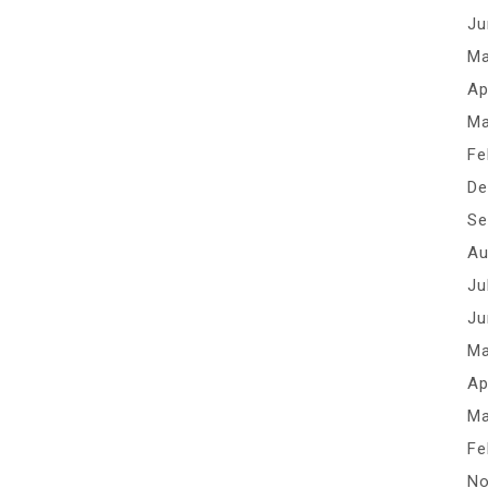
Ju
Ma
Ap
Ma
Fe
De
Se
Au
Ju
Ju
Ma
Ap
Ma
Fe
No