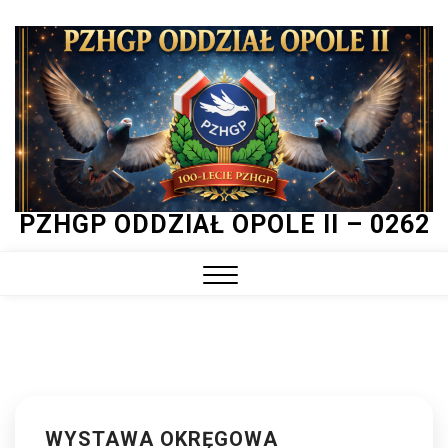
Skip
to
content
PZHGP ODDZIAŁ OPOLE II – 0262
Close
Menu
WYSTAWA OKRĘGOWA