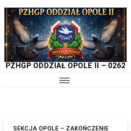
Skip
to
content
PZHGP ODDZIAŁ OPOLE II – 0262
Close
Menu
SEKCJA OPOLE – ZAKOŃCZENIE