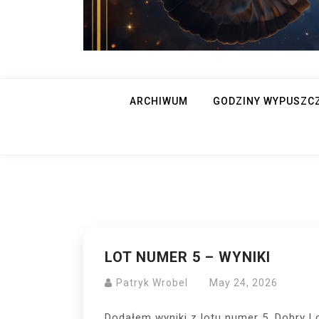
ARCHIWUM
GODZINY WYPUSZC
LOT NUMER 5 – WYNIKI
Patryk Wrobel
May 24, 2026
Dodałem wyniki z lotu numer 5. Dobry L