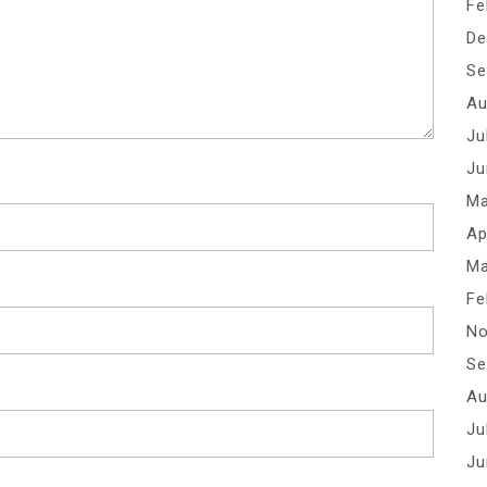
Fe
De
Se
Au
Ju
Ju
Ma
Ap
Ma
Fe
No
Se
Au
Ju
Ju