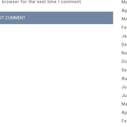
s browser for the next time I comment.
Ma
Ap
Ma
Fe
Ja
De
No
Oc
Se
Au
Ju
Ju
Ma
Ap
Fe