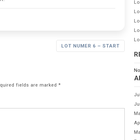
Lo
Lo
Lo
Lo
Lo
LOT NUMER 6 – START
R
No
A
quired fields are marked
*
Ju
Ju
Ma
Ap
Ma