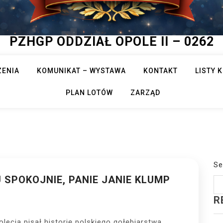
PZHGP ODDZIAŁ OPOLE II – 0262
ZENIA
KOMUNIKAT – WYSTAWA
KONTAKT
LISTY
PLAN LOTÓW
ZARZĄD
Se
 SPOKOJNIE, PANIE JANIE KLUMP
R
lecia pisał historię polskiego gołębiarstwa.