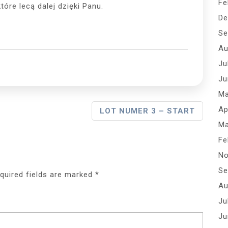
Fe
tóre lecą dalej dzięki Panu.
De
Se
Au
Ju
Ju
Ma
Ap
LOT NUMER 3 – START
Ma
Fe
No
Se
quired fields are marked
*
Au
Ju
Ju