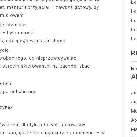
Lo
tet, mentor i przyjaciel – zawsze gotowy, by
Lo
rym słowem.
Lo
je rozumiał.
Lo
 – była miłość.
Lo
szy, gdy gołąb wraca do domu.
ycie.
R
 wobec tego, co nieprzewidywalne.
 z sercem skierowanym na zachód, skąd
No
A
dłoni.
o, ponad chmury.
Ju
Ju
zynek.
Ma
Ap
 światłem dla tylu młodych hodowców.
Ma
ane tam, gdzie nie sięga kurz zapomnienia – w