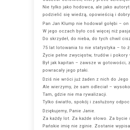
Nie tylko jako hodowca, ale jako autory
podzielić się wiedzą, opowieścią i dob
Pan Jan Klump nie hodował gołębi – on 
W jego oczach było coś więcej niż pasja
Do skrzydeł, do nieba, do tych chwil ci
75 lat lotowania to nie statystyka – to ż
Życie pełne zwycięstw, trudów i pokory
Był jak kapitan – zawsze w gotowości,
powracały jego ptaki.
Dziś nie wróci już żaden z nich do Jego 
Ale wierzymy, że sam odleciał – wysok
Tam, gdzie nie ma rywalizacji.
Tylko światło, spokój i zasłużony odpoc
Dziękujemy, Panie Janie.
Za każdy lot. Za każde słowo. Za bycie
Pańskie imię nie zginie. Zostanie wypis