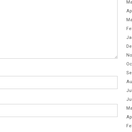
Ma
Ap
Ma
Fe
Ja
De
No
Oc
Se
Au
Ju
Ju
Ma
Ap
Fe