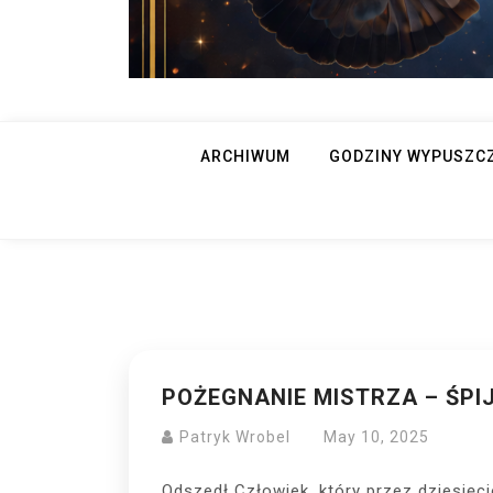
ARCHIWUM
GODZINY WYPUSZC
POŻEGNANIE MISTRZA – ŚPIJ
Patryk Wrobel
May 10, 2025
Odszedł Człowiek, który przez dziesięcio