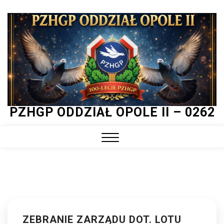
Skip
to
content
PZHGP ODDZIAŁ OPOLE II – 0262
Close
Menu
ZEBRANIE ZARZĄDU DOT. LOTU