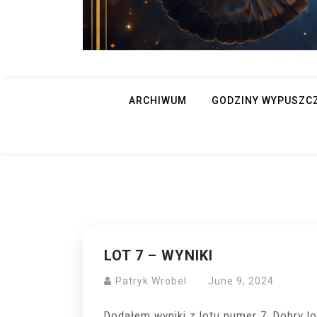
ARCHIWUM
GODZINY WYPUSZC
LOT 7 – WYNIKI
Patryk Wrobel
June 9, 2024
Dodałem wyniki z lotu numer 7. Dobry lo