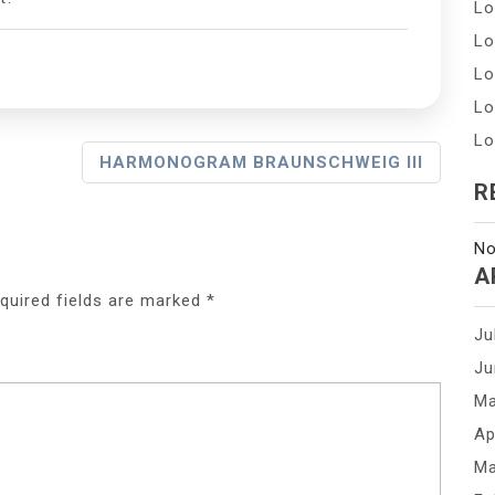
Lo
Lo
Lo
Lo
Lo
HARMONOGRAM BRAUNSCHWEIG III
R
No
A
quired fields are marked
*
Ju
Ju
Ma
Ap
Ma