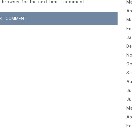
s browser for the next time I comment.
Ma
Ap
Ma
Fe
Ja
De
No
Oc
Se
Au
Ju
Ju
Ma
Ap
Fe