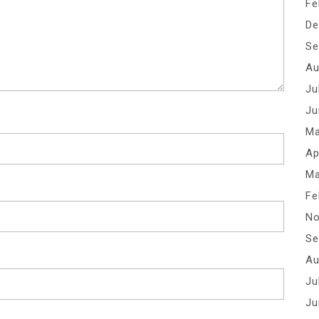
Fe
De
Se
Au
Ju
Ju
Ma
Ap
Ma
Fe
No
Se
Au
Ju
Ju