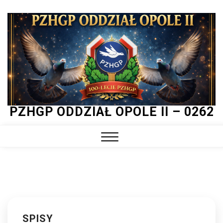
Skip
to
content
PZHGP ODDZIAŁ OPOLE II – 0262
Close
Menu
SPISY