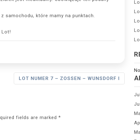
Lo
Lo
h z samochodu, które mamy na punktach.
Lo
Lo
 Lot!
Lo
R
No
A
LOT NUMER 7 – ZOSSEN – WUNSDORF I
Ju
Ju
Ma
quired fields are marked
*
Ap
Ma