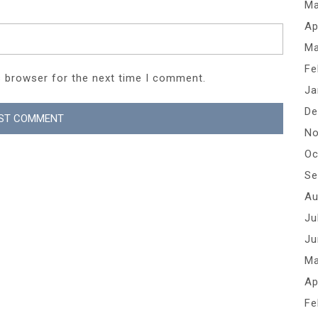
Ma
Ap
Ma
Fe
s browser for the next time I comment.
Ja
De
No
Oc
Se
Au
Ju
Ju
Ma
Ap
Fe