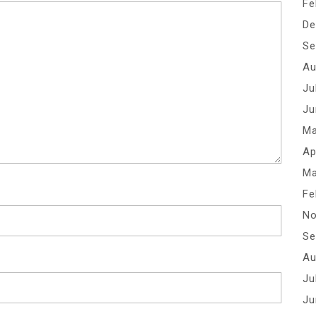
Fe
De
Se
Au
Ju
Ju
Ma
Ap
Ma
Fe
No
Se
Au
Ju
Ju