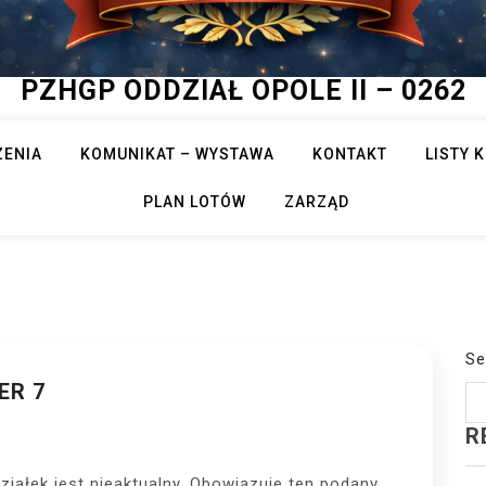
PZHGP ODDZIAŁ OPOLE II – 0262
ZENIA
KOMUNIKAT – WYSTAWA
KONTAKT
LISTY
PLAN LOTÓW
ZARZĄD
Se
ER 7
R
ałek jest nieaktualny. Obowiązuje ten podany