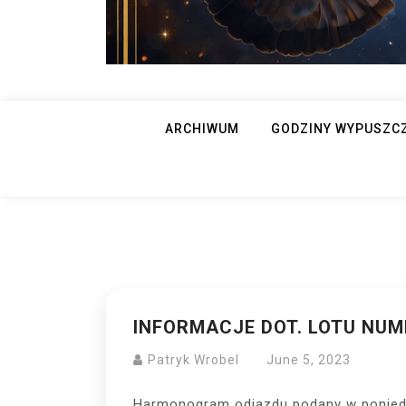
ARCHIWUM
GODZINY WYPUSZC
INFORMACJE DOT. LOTU NUM
Patryk Wrobel
June 5, 2023
Harmonogram odjazdu podany w poniedzi