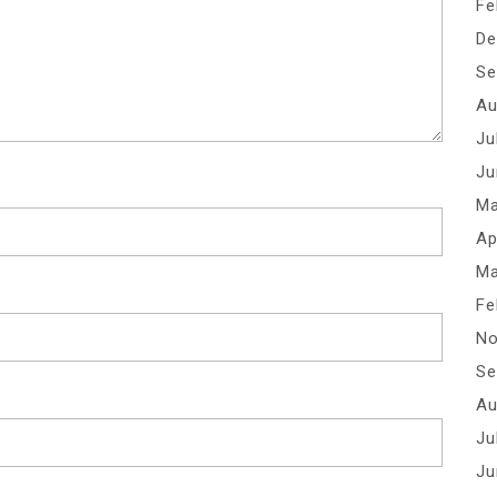
Fe
De
Se
Au
Ju
Ju
Ma
Ap
Ma
Fe
No
Se
Au
Ju
Ju