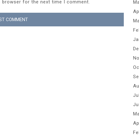
s browser for the next time I comment.
Ma
Ap
Ma
Fe
Ja
De
No
Oc
Se
Au
Ju
Ju
Ma
Ap
Fe