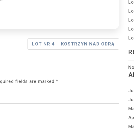
Lo
Lo
Lo
Lo
Lo
LOT NR 4 – KOSTRZYN NAD ODRĄ
R
No
A
quired fields are marked
*
Ju
Ju
Ma
Ap
Ma