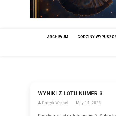
ARCHIWUM
GODZINY WYPUSZC
WYNIKI Z LOTU NUMER 3
Patryk Wrobel
May 14, 2023
Dodałem wyniki z lotu numer 3. Dobry lo